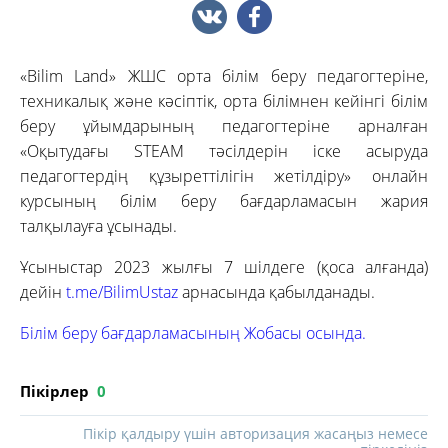
«Bilim Land» ЖШС орта білім беру педагогтеріне,
техникалық және кәсіптік, орта білімнен кейінгі білім
беру ұйымдарының педагогтеріне арналған
«Оқытудағы STEAM тәсілдерін іске асыруда
педагогтердің құзыреттілігін жетілдіру» онлайн
курсының білім беру бағдарламасын жария
талқылауға ұсынады.
Ұсыныстар 2023 жылғы 7 шілдеге (қоса алғанда)
дейін
t.me/BilimUstaz
арнасында қабылданады.
Білім беру бағдарламасының Жобасы осында.
Пікірлер
0
Пікір қалдыру үшін авторизация жасаңыз немесе