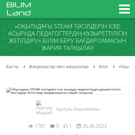
«ОҚЫТУДАҒЫ STEAM ТӘСІЛДЕРІН ІСКЕ
АСЫРУДА ПЕДАГОГТЕРДІҢ ҚҰЗЫРЕТТІЛІГІН
ЖЕТІЛДІРУ» БІЛІМ БЕРУ БАҒДАРЛАМАСЫН
ЖАРИЯ ТАЛҚЫЛАУ
Басты
Жаңалықтар мен мақалалар
Блог
«Оқытуд
Нургуль Маркабаева
1787
0
1
26.06.2023