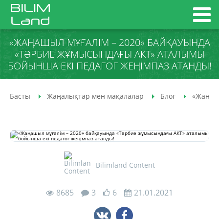
«ЖАҢАШЫЛ МҰҒАЛІМ – 2020» БАЙҚАУЫНДА
«ТӘРБИЕ ЖҰМЫСЫНДАҒЫ АКТ» АТАЛЫМЫ
БОЙЫНША ЕКІ ПЕДАГОГ ЖЕҢІМПАЗ АТАНДЫ!
Басты
Жаңалықтар мен мақалалар
Блог
«Жаңашы
Bilimland Content
8685
3
6
21.01.2021