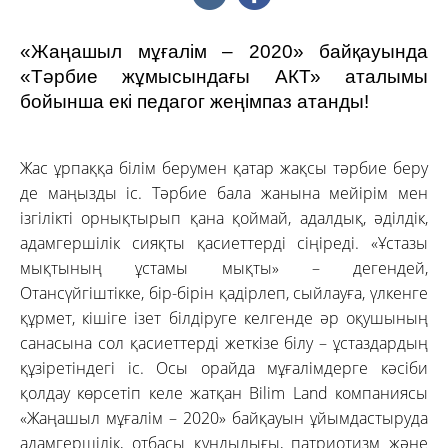
«Жаңашыл мұғалім – 2020» байқауында
«Тәрбие жұмысындағы АКТ» аталымы
бойынша екі педагог жеңімпаз атанды!
Жас ұрпаққа білім берумен қатар жақсы тәрбие беру
де маңызды іс. Тәрбие бала жанына мейірім мен
ізгілікті орнықтырып қана қоймай, адалдық, әділдік,
адамгершілік сияқты қасиеттерді сіңіреді. «Ұстазы
мықтының ұстамы мықты» – дегендей,
Отансүйгіштікке, бір-бірін қадірлеп, сыйлауға, үлкенге
құрмет, кішіге ізет білдіруге келгенде әр оқушының
санасына сол қасиеттерді жеткізе білу – ұстаздардың
құзіретіндегі іс. Осы орайда мұғалімдерге кәсіби
қолдау көрсетіп келе жатқан Bilim Land компаниясы
«Жаңашыл мұғалім ­­– 2020» байқауын ұйымдастыруда
адамгершілік, отбасы құндылығы, патриотизм және