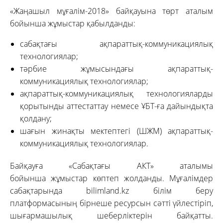
«Жаңашыл мұғалім-2018» байқауына төрт аталым
бойынша жұмыстар қабылданды:
сабақтағы ақпараттық-коммуникациялық
технологиялар;
тәрбие жұмысындағы ақпараттық-
коммуникациялық технологиялар;
ақпараттық-коммуникациялық технологияларды
қорытынды аттестаттау немесе ҰБТ-ға дайындықта
қолдану;
шағын жинақты мектептегі (ШЖМ) ақпараттық-
коммуникациялық технологиялар.
Байқауға «Сабақтағы АКТ» аталымы
бойынша жұмыстар көптеп жолданды. Мұғалімдер
сабақтарында bilimland.kz білім беру
платформасының бірнеше ресурсын сәтті үйлестіріп,
шығармашылық шеберліктерін байқатты.