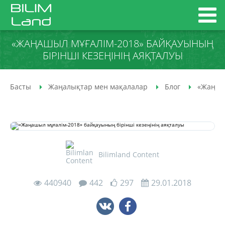
«ЖАҢАШЫЛ МҰҒАЛІМ-2018» БАЙҚАУЫНЫҢ
БІРІНШІ КЕЗЕҢІНІҢ АЯҚТАЛУЫ
Басты
Жаңалықтар мен мақалалар
Блог
«Жаңашы
Bilimland Content
440940
442
297
29.01.2018