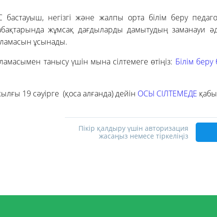
С бастауыш, негізгі және жалпы орта білім беру педаго
абақтарында жұмсақ дағдыларды дамытудың заманауи әд
рламасын ұсынады.
рламасымен танысу үшін мына сілтемеге өтіңіз:
Білім беру
ылғы 19 сәуірге (қоса алғанда) дейін
ОСЫ СІЛТЕМЕДЕ
қабы
Пікір қалдыру үшін авторизация
жасаңыз немесе тіркеліңіз