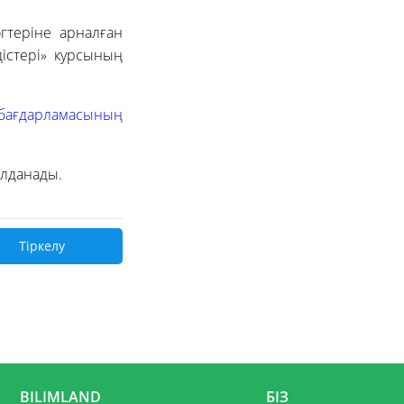
гтеріне арналған
істері» курсының
 бағдарламасының
лданады.
Тіркелу
BILIMLAND
БІЗ