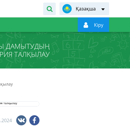
Қазақша

Кiру
ДЫ ДАМЫТУДЫҢ
АРИЯ ТАЛҚЫЛАУ
лқылау
4.2024