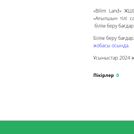
«Bilim Land» ЖШ
«Ағылшын тілі с
білім беру бағда
Білім беру бағда
жобасы осында.
Ұсыныстар 2024 ж
Пікірлер
0