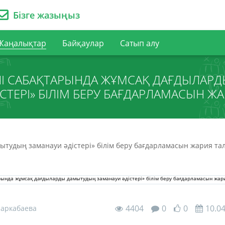
Бізге жазыңыз
Жаңалықтар
Байқаулар
Сатып алу
ЛІ САБАҚТАРЫНДА ЖҰМСАҚ ДАҒДЫЛАР
СТЕРІ» БІЛІМ БЕРУ БАҒДАРЛАМАСЫН Ж
ытудың заманауи әдістері» білім беру бағдарламасын жария та
4404
0
0
10.0
Маркабаева