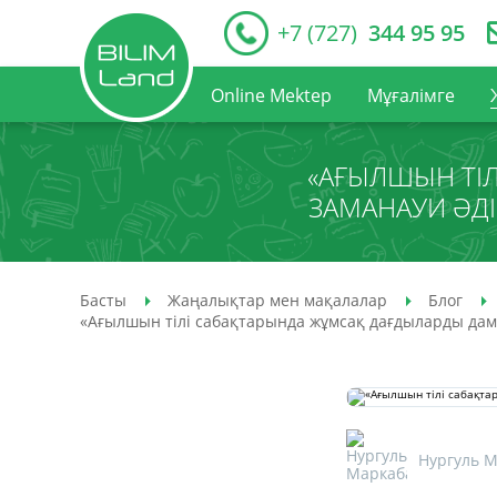
+7 (727)
344 95 95
Online Mektep
Мұғалімге
«АҒЫЛШЫН ТІ
ЗАМАНАУИ ӘДІ
Басты
Жаңалықтар мен мақалалар
Блог
«Ағылшын тілі сабақтарында жұмсақ дағдыларды дам
Нургуль 