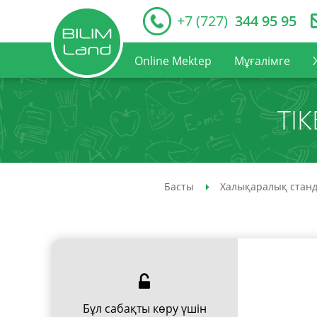
+7 (727)
344 95 95
Online Mektep
Мұғалімге
ТІ
Басты
Халықаралық станд
Бұл сабақты көру үшін