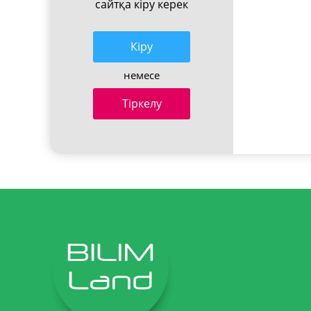
сайтқа кіру керек
Кiру
немесе
Тіркелу