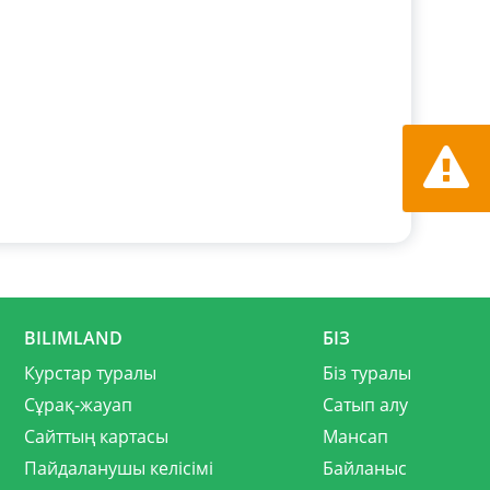
Қате ту
хабарла
BILIMLAND
БІЗ
Курстар туралы
Біз туралы
Сұрақ-жауап
Сатып алу
Сайттың картасы
Мансап
Пайдаланушы келісімі
Байланыс