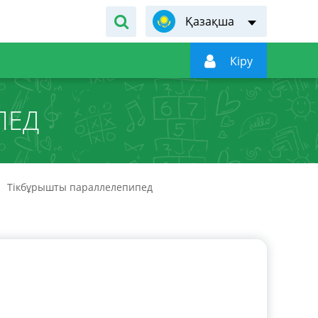
Қазақша

Кiру
ПЕД
Тікбұрышты параллелепипед