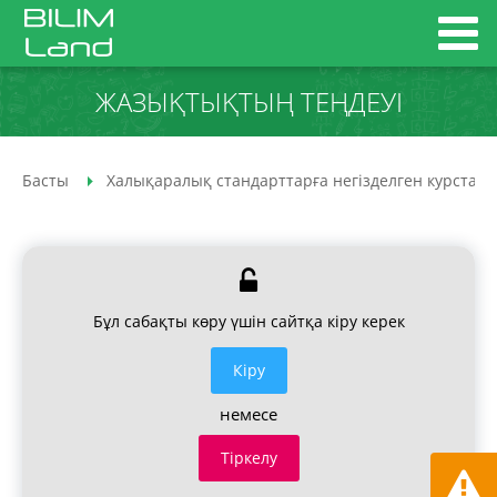
ЖАЗЫҚТЫҚТЫҢ ТЕҢДЕУІ
Басты
Халықаралық стандарттарға негізделген курстар
Бұл сабақты көру үшін сайтқа кіру керек
Кiру
немесе
Тіркелу