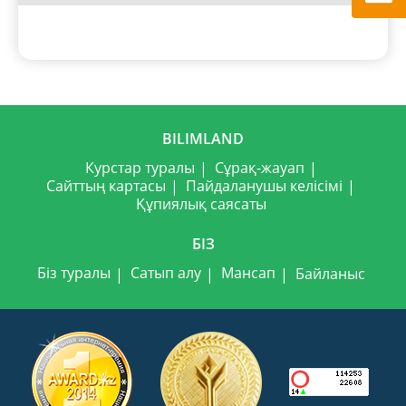
BILIMLAND
Курстар туралы
Сұрақ-жауап
Сайттың картасы
Пайдаланушы келісімі
Құпиялық саясаты
БІЗ
Біз туралы
Сатып алу
Мансап
Байланыс