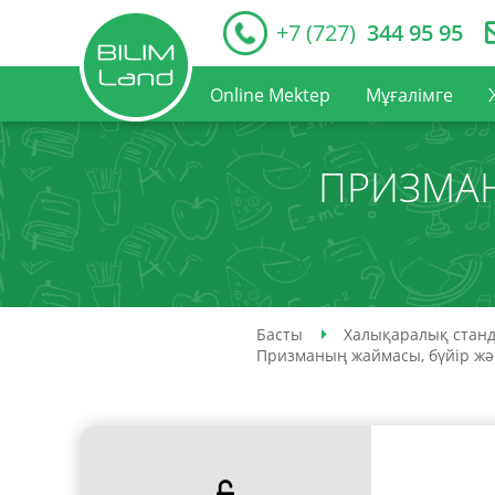
+7 (727)
344 95 95
Online Mektep
Мұғалімге
ПРИЗМАН
Басты
Халықаралық станд
Призманың жаймасы, бүйір жә