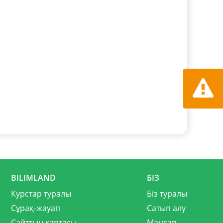
Қате ту
хабарла
BILIMLAND
БІЗ
Курстар туралы
Біз туралы
Сұрақ-жауап
Сатып алу
Сайттың картасы
Мансап