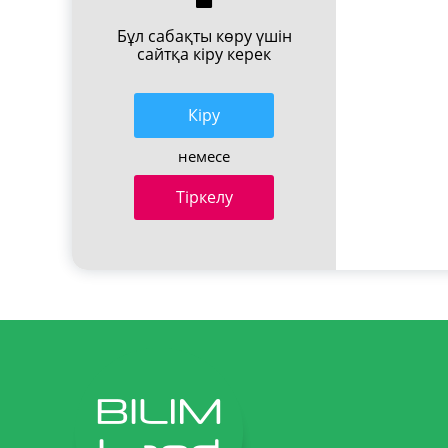
Бұл сабақты көру үшін
сайтқа кіру керек
Кiру
немесе
Тіркелу