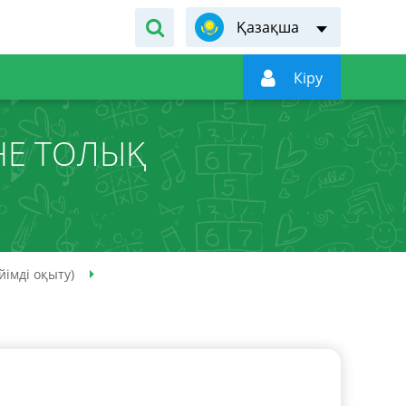
Қазақша

Кiру
НЕ ТОЛЫҚ
йімді оқыту)