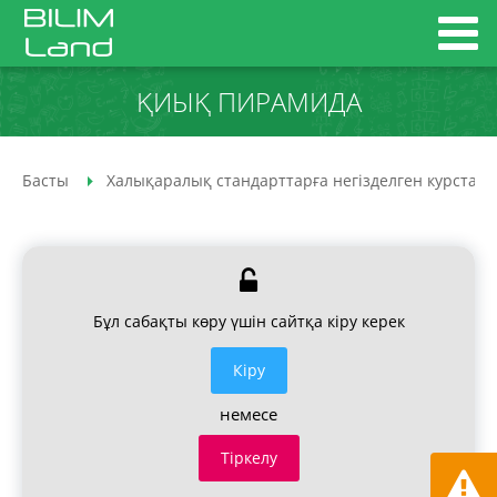
ҚИЫҚ ПИРАМИДА
Басты
Халықаралық стандарттарға негізделген курстар
Бұл сабақты көру үшін сайтқа кіру керек
Кiру
немесе
Тіркелу