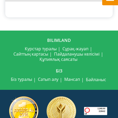
BILIMLAND
Курстар туралы
Сұрақ-жауап
Сайттың картасы
Пайдаланушы келісімі
Құпиялық саясаты
БІЗ
Біз туралы
Сатып алу
Мансап
Байланыс