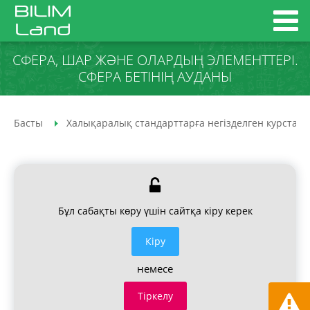
СФЕРА, ШАР ЖӘНЕ ОЛАРДЫҢ ЭЛЕМЕНТТЕРІ.
СФЕРА БЕТІНІҢ АУДАНЫ
Басты
Халықаралық стандарттарға негізделген курстар
Бұл сабақты көру үшін сайтқа кіру керек
Кiру
немесе
Тіркелу