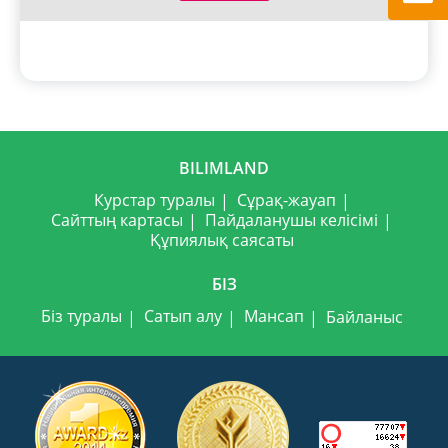
BILIMLAND
Курстар туралы
Сұрақ-жауап
Сайттың картасы
Пайдаланушы келісімі
Құпиялық саясаты
БІЗ
Біз туралы
Сатып алу
Мансап
Байланыс