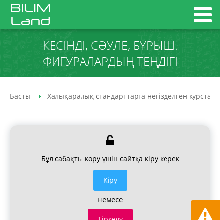
КЕСІНДІ, СӘУЛЕ, БҰРЫШ.
ФИГУРАЛАРДЫҢ ТЕҢДІГІ
Басты
Халықаралық стандарттарға негізделген курстар
Бұл сабақты көру үшін сайтқа кіру керек
Кiру
немесе
Тіркелу