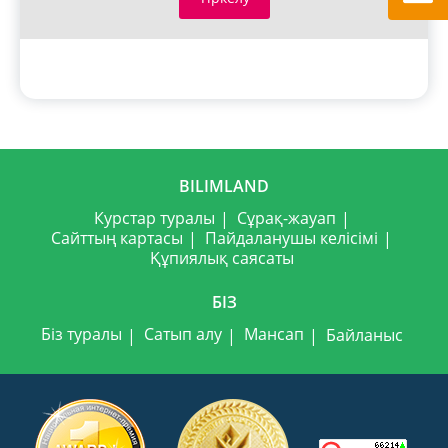
BILIMLAND
Курстар туралы
Сұрақ-жауап
Сайттың картасы
Пайдаланушы келісімі
Құпиялық саясаты
БІЗ
Біз туралы
Сатып алу
Мансап
Байланыс