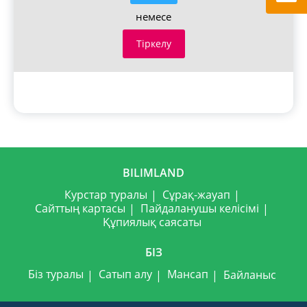
немесе
Тіркелу
BILIMLAND
Курстар туралы
Сұрақ-жауап
Сайттың картасы
Пайдаланушы келісімі
Құпиялық саясаты
БІЗ
Біз туралы
Сатып алу
Мансап
Байланыс