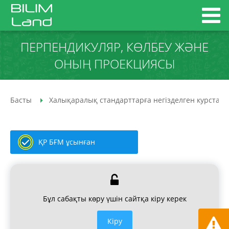
ПЕРПЕНДИКУЛЯР, КӨЛБЕУ ЖӘНЕ
ОНЫҢ ПРОЕКЦИЯСЫ
Басты
Халықаралық стандарттарға негізделген курстар
ҚР БҒМ ұсынған
Бұл сабақты көру үшін сайтқа кіру керек
Кiру