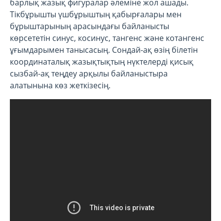
барлық жазық фигуралар әлеміне жол ашады.
Тікбұрышты үшбұрыштың қабырғалары мен
бұрыштарының арасындағы байланысты
көрсететін синус, косинус, тангенс және котангенс
ұғымдарымен танысасың. Сондай-ақ өзің білетін
координаталық жазықтықтың нүктелерді қисық
сызбай-ақ теңдеу арқылы байланыстыра
алатынына көз жеткізесің.