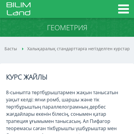
ГЕОМЕТРИЯ
Басты
Халықаралық стандарттарға негізделген курстар
КУРС ЖАЙЛЫ
8-сыныпта төртбұрыштармен жақын танысатын
уақыт келді: яғни ромб, шаршы және тік
төртбұрыштың параллелограмның дербес
жағдайлары екенін білесің, сонымен қатар
трапеция ұғымымен танысасың. Ал Пифагор
теоремасы саған тікбұрышты үшбұрыштар мен