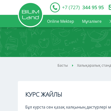
+7 (727)
344 95 95
Online Mektep
Мұғалімге
Басты
Халықаралық станд
КУРС ЖАЙЛЫ
Бұл курста сен қазақ халқының дәстүрлері м