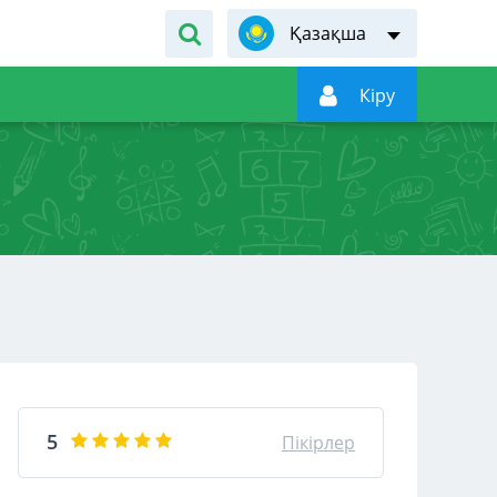
Қазақша

Кiру
5
Пікірлер