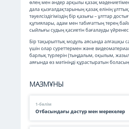
өлең мен әндер арқылы қазақ мәдениетімен 
дала қызғалдақтарының қазақ елінің ұлттық б
тәуелсіздігіміздің бір қазығы – ұлттар дост
құпиялары, адам мен табиғаттың терең байл
сыйлығы судың қасиетін бағалауды үйренес
Бір тақырыптық модуль аясында алғашқы са
үшін олар суреттермен және видеоматериа
барлық түрлерін (тыңдалым, оқылым, жазы
аяғында өз мәтініңді құрастыратын боласы
МАЗМҰНЫ
1-бөлім
Отбасындағы дәстүр мен мерекелер