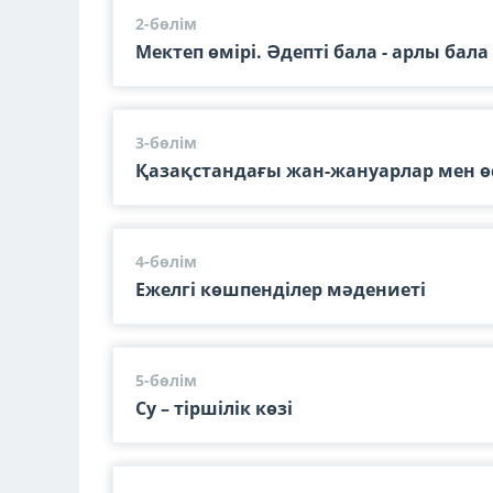
2-бөлім
Мектеп өмірі. Әдепті бала - арлы бала
3-бөлім
Қазақстандағы жан-жануарлар мен өс
4-бөлім
Ежелгі көшпенділер мәдениеті
5-бөлім
Су – тіршілік көзі