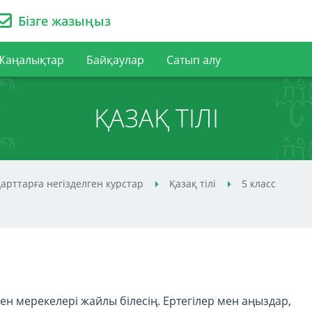
Бізге жазыңыз
Жаңалықтар
Байқаулар
Сатып алу
ҚАЗАҚ ТІЛІ
арттарға негізделген курстар
Қазақ тілі
5 класс
ен мерекелері жайлы білесің. Ертегілер мен аңыздар,