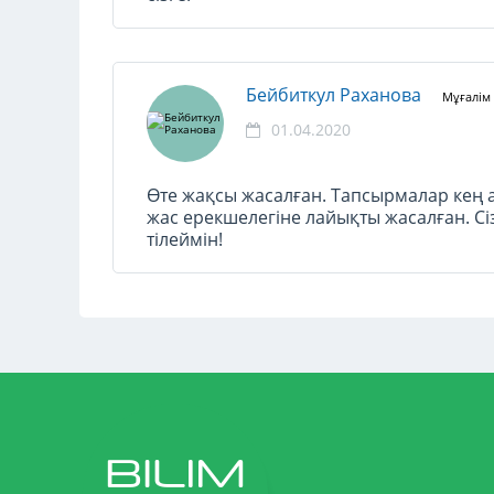
Бейбиткул Раханова
Мұғалім
01.04.2020
Өте жақсы жасалған. Тапсырмалар ке
жас ерекшелегіне лайықты жасалған. С
тілеймін!