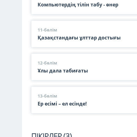
Компьютердің тілін табу - өнер
11-бөлім
Қазақстандағы ұлттар достығы
12-бөлім
Ұлы дала табиғаты
13-бөлім
Ер есімі – ел есінде!
ПІКІРЛЕР
(3)