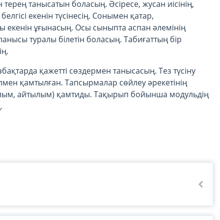
терең танысатын боласың. Әсіресе, жусан иісінің,
елгісі екенін түсінесің. Сонымен қатар,
ығы екенін ұғынасың. Осы сыныпта аспан әлемінің
анысы туралы білетін боласың. Табиғаттың бір
ің.
бақтарда қажетті сөздермен танысасың. Тез түсіну
лмен қамтылған. Тапсырмалар сөйлеу әрекетінің
лым, айтылым) қамтиды. Тақырып бойынша модульдің
ң.