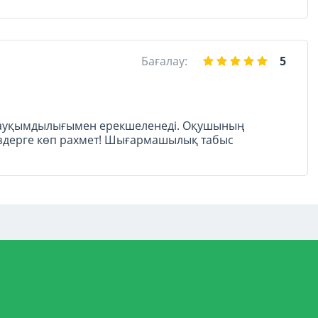
Бағалау:
5
ң ауқымдылығымен ерекшеленеді. Оқушының
іздерге көп рахмет! Шығармашылық табыс