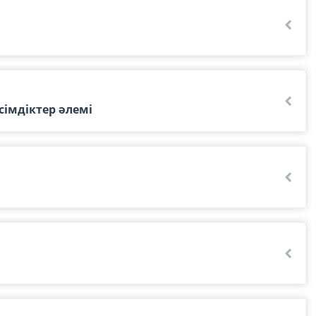
імдіктер әлемі