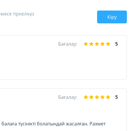
месе тіркеліңіз
Кіру
Бағалау:
5
Бағалау:
5
 балаға түсінікті болатындай жасалған. Рахмет