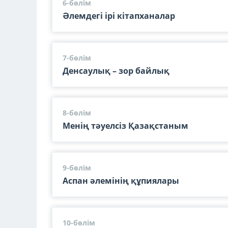
6-бөлім
Әлемдегі ірі кітапханалар
7-бөлім
Денсаулық – зор байлық
8-бөлім
Менің тәуелсіз Қазақстаным
9-бөлім
Аспан әлемінің құпиялары
10-бөлім