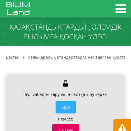
ҚАЗАҚСТАНДЫҚТАРДЫҢ ӘЛЕМДІК
ҒЫЛЫМҒА ҚОСҚАН ҮЛЕСІ
Басты
Халықаралық стандарттарға негізделген курстар
Бұл сабақты көру үшін сайтқа кіру керек
Кiру
немесе
Тіркелу