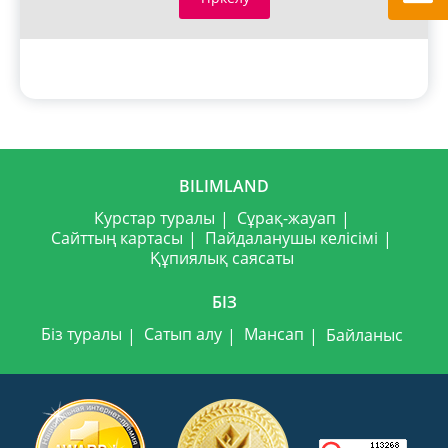
BILIMLAND
Курстар туралы
Сұрақ-жауап
Сайттың картасы
Пайдаланушы келісімі
Құпиялық саясаты
БІЗ
Біз туралы
Сатып алу
Мансап
Байланыс