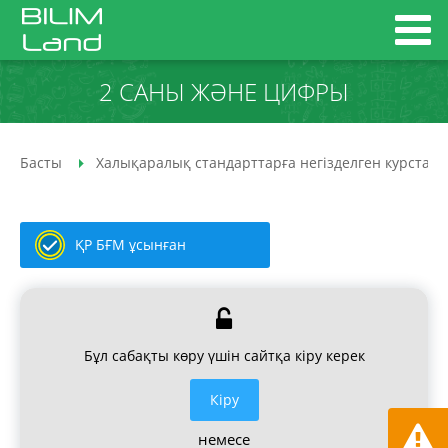
2 САНЫ ЖӘНЕ ЦИФРЫ
Басты
Халықаралық стандарттарға негізделген курстар
ҚР БҒМ ұсынған
Бұл сабақты көру үшін сайтқа кіру керек
Кiру
немесе