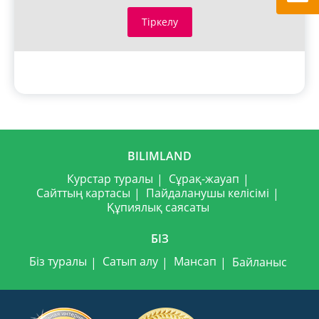
Тіркелу
BILIMLAND
Курстар туралы
Сұрақ-жауап
Сайттың картасы
Пайдаланушы келісімі
Құпиялық саясаты
БІЗ
Біз туралы
Сатып алу
Мансап
Байланыс