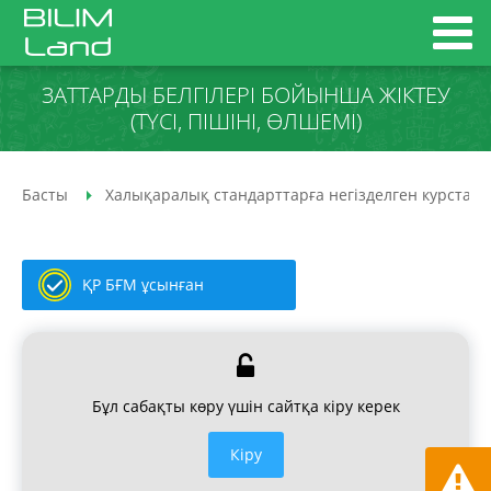
ЗАТТАРДЫ БЕЛГІЛЕРІ БОЙЫНША ЖІКТЕУ
(ТҮСІ, ПІШІНІ, ӨЛШЕМІ)
Басты
Халықаралық стандарттарға негізделген курстар
ҚР БҒМ ұсынған
Бұл сабақты көру үшін сайтқа кіру керек
Кiру