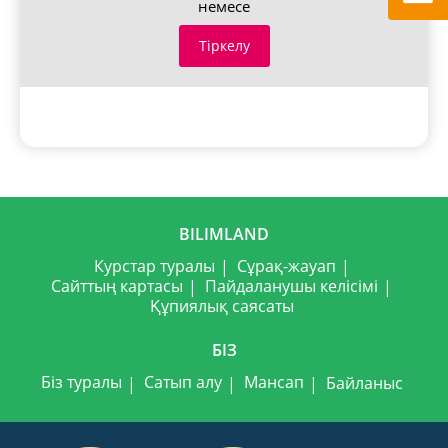
немесе
Тіркелу
BILIMLAND
Курстар туралы
Сұрақ-жауап
Сайттың картасы
Пайдаланушы келісімі
Құпиялық саясаты
БІЗ
Біз туралы
Сатып алу
Мансап
Байланыс