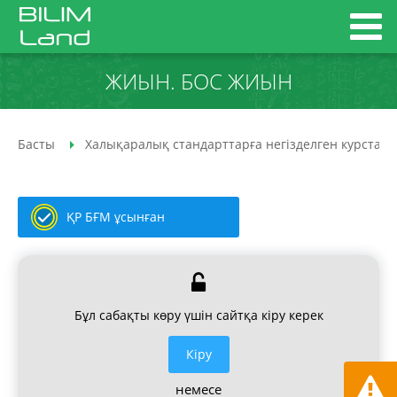
ЖИЫН. БОС ЖИЫН
Басты
Халықаралық стандарттарға негізделген курстар
ҚР БҒМ ұсынған
Бұл сабақты көру үшін сайтқа кіру керек
Кiру
немесе