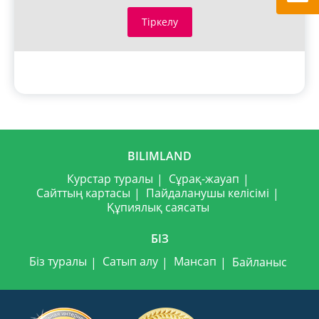
Тіркелу
BILIMLAND
Курстар туралы
Сұрақ-жауап
Сайттың картасы
Пайдаланушы келісімі
Құпиялық саясаты
БІЗ
Біз туралы
Сатып алу
Мансап
Байланыс