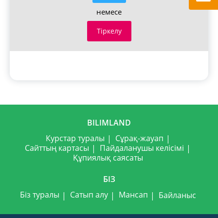
немесе
Тіркелу
BILIMLAND
Курстар туралы
Сұрақ-жауап
Сайттың картасы
Пайдаланушы келісімі
Құпиялық саясаты
БІЗ
Біз туралы
Сатып алу
Мансап
Байланыс