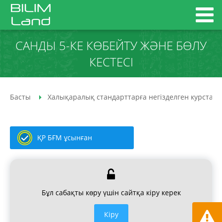
САНДЫ 5-КЕ КӨБЕЙТУ ЖӘНЕ БӨЛУ
КЕСТЕСІ
Басты
Халықаралық стандарттарға негізделген курстар
ҚР БҒМ ұсынған
Бұл сабақты көру үшін сайтқа кіру керек
Кiру