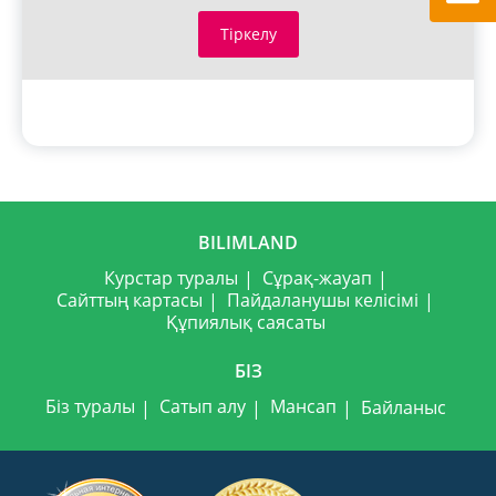
Тіркелу
BILIMLAND
Курстар туралы
Сұрақ-жауап
Сайттың картасы
Пайдаланушы келісімі
Құпиялық саясаты
БІЗ
Біз туралы
Сатып алу
Мансап
Байланыс