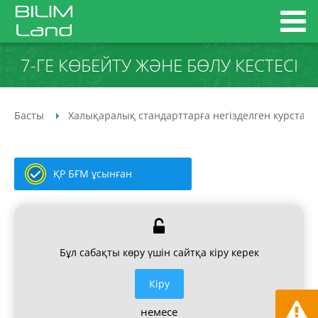
7-ГЕ КӨБЕЙТУ ЖӘНЕ БӨЛУ КЕСТЕСІ
Басты
Халықаралық стандарттарға негізделген курстар
ҚР БҒМ ұсынған
Бұл сабақты көру үшін сайтқа кіру керек
Кiру
немесе