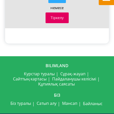
немесе
Тіркелу
BILIMLAND
Курстар туралы
Сұрақ-жауап
Сайттың картасы
Пайдаланушы келісімі
Құпиялық саясаты
БІЗ
Біз туралы
Сатып алу
Мансап
Байланыс