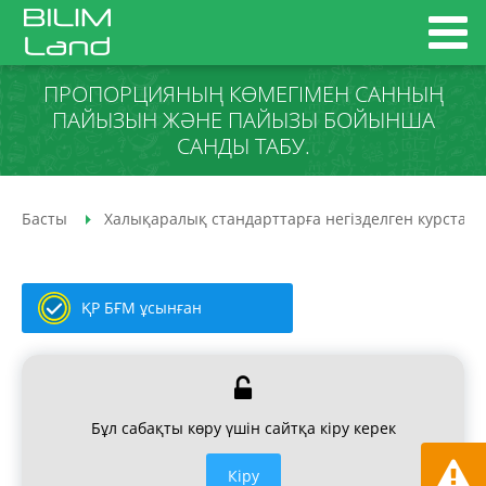
ПРОПОРЦИЯНЫҢ КӨМЕГІМЕН САННЫҢ
ПАЙЫЗЫН ЖӘНЕ ПАЙЫЗЫ БОЙЫНША
САНДЫ ТАБУ.
Басты
Халықаралық стандарттарға негізделген курстар
ҚР БҒМ ұсынған
Бұл сабақты көру үшін сайтқа кіру керек
Кiру