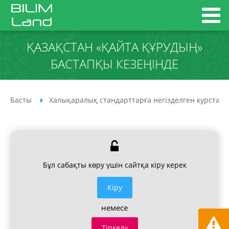
ҚАЗАҚСТАН «ҚАЙТА ҚҰРУДЫҢ»
БАСТАПҚЫ КЕЗЕҢІНДЕ
Басты
Халықаралық стандарттарға негізделген курстар
Бұл сабақты көру үшін сайтқа кіру керек
Кiру
немесе
Тіркелу