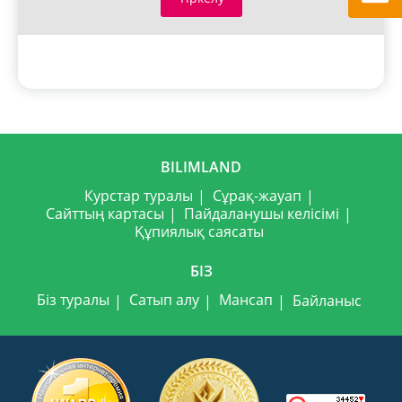
BILIMLAND
Курстар туралы
Сұрақ-жауап
Сайттың картасы
Пайдаланушы келісімі
Құпиялық саясаты
БІЗ
Біз туралы
Сатып алу
Мансап
Байланыс