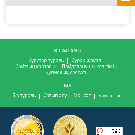
BILIMLAND
Курстар туралы
Сұрақ-жауап
Сайттың картасы
Пайдаланушы келісімі
Құпиялық саясаты
БІЗ
Біз туралы
Сатып алу
Мансап
Байланыс