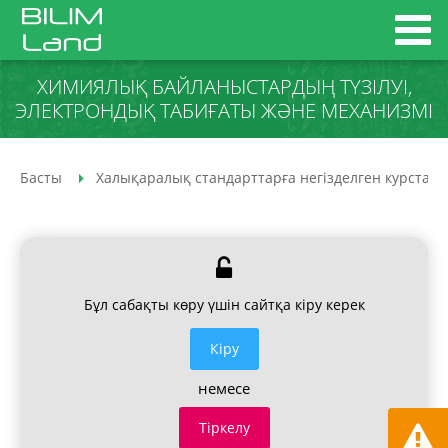
ХИМИЯЛЫҚ БАЙЛАНЫСТАРДЫҢ ТҮЗІЛУІ,
ЭЛЕКТРОНДЫҚ ТАБИҒАТЫ ЖӘНЕ МЕХАНИЗМІ
Басты
Халықаралық стандарттарға негізделген курстар
Бұл сабақты көру үшін сайтқа кіру керек
Кiру
немесе
Тіркелу