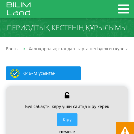
ПЕРИОДТЫҚ КЕСТЕНІҢ ҚҰРЫЛЫМЫ
Басты
Халықаралық стандарттарға негізделген курстар
ҚР БҒМ ұсынған
Бұл сабақты көру үшін сайтқа кіру керек
Кiру
немесе