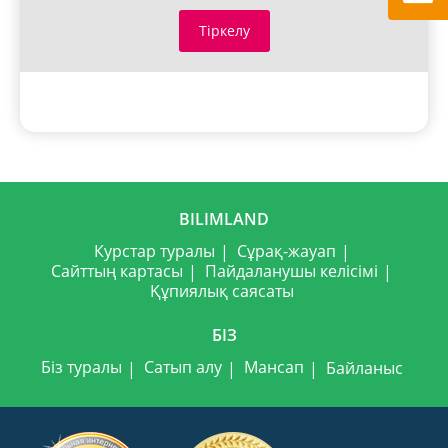
Тіркелу
BILIMLAND
Курстар туралы
Сұрақ-жауап
Сайттың картасы
Пайдаланушы келісімі
Құпиялық саясаты
БІЗ
Біз туралы
Сатып алу
Мансап
Байланыс