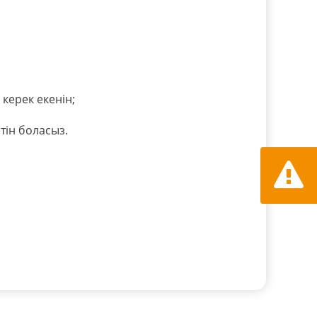
 керек екенін;
ін боласыз.
Қате ту
хабарла