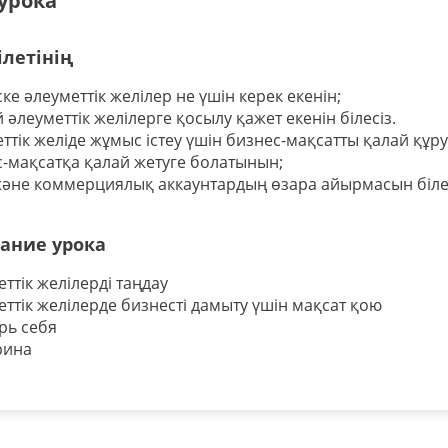
урока
ілетінің
ке әлеуметтік желілер не үшін керек екенін;
 әлеуметтік желілерге қосылу қажет екенін білесіз.
ттік желіде жұмыс істеу үшін бизнес-мақсатты қалай құру
-мақсатқа қалай жетуге болатынын;
және коммерциялық аккаунтардың өзара айырмасын білет
ание урока
ттік желілерді таңдау
ттік желілерде бизнесті дамыту үшін мақсат қою
рь себя
рина