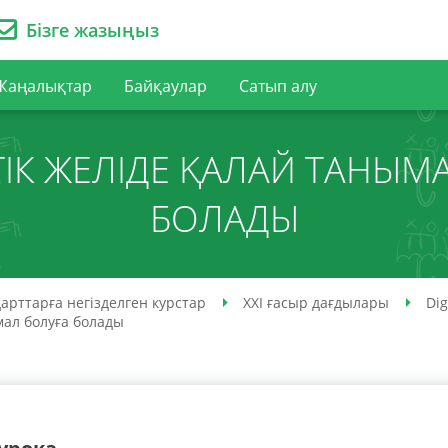
Бізге жазыңыз
Жаңалықтар
Байқаулар
Сатып алу
ІК ЖЕЛІДЕ ҚАЛАЙ ТАНЫМ
БОЛАДЫ
арттарға негізделген курстар
XXI ғасыр дағдылары
Dig
мал болуға болады