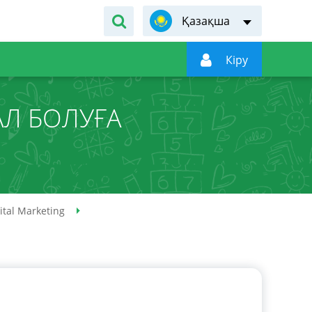
Қазақша

Кiру
АЛ БОЛУҒА
ital Marketing