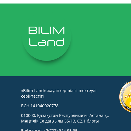
«Bilim Land» жауапкершілігі шектеулі
серіктестігі
БСН 141040020778
010000, Қазақстан Республикасы, Астана қ.,
Мәңгілік Ел даңғылы 55/13, С2.1 блогы
Байланыс: +7(707) 944 95 95