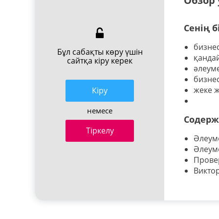
Обзор 
Сенің б
бизнес
Бұл сабақты көру үшін
қандай
сайтқа кіру керек
әлеуме
бизнес
жеке 
Кiру
немесе
Содерж
Тіркелу
Әлеуме
Әлеуме
Прове
Викто