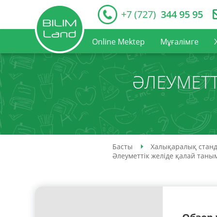
+7 (727)
344 95 95
Online Mektep
Мұғалімге
ӘЛЕУМЕТТ
Басты
Халықаралық станд
Әлеуметтік желіде қалай таны