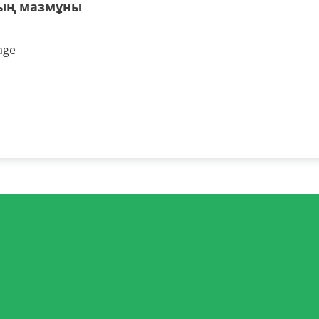
ың мазмұны
age