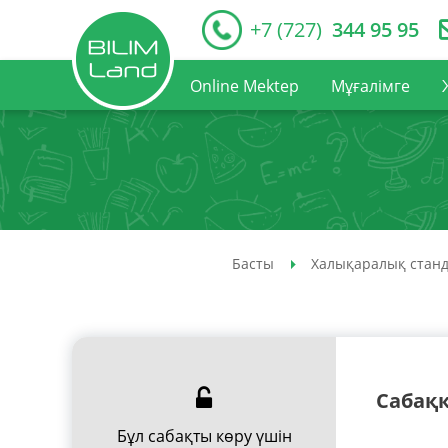
+7 (727)
344 95 95
Online Mektep
Мұғалімге
Басты
Халықаралық станд
Сабақ
Бұл сабақты көру үшін