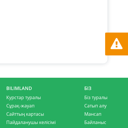
Қате ту
хабарла
BILIMLAND
БІЗ
Курстар туралы
Біз туралы
Сұрақ-жауап
Сатып алу
Сайттың картасы
Мансап
Пайдаланушы келісімі
Байланыс