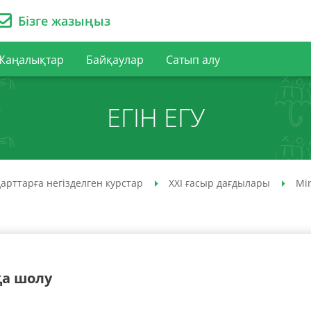
Бізге жазыңыз
Жаңалықтар
Байқаулар
Сатып алу
ЕГІН ЕГУ
арттарға негізделген курстар
XXI ғасыр дағдылары
Min
қа шолу