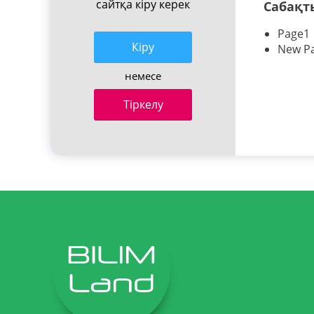
сайтқа кіру керек
Сабақт
Page1
Кiру
New P
немесе
Тіркелу