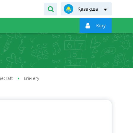
Қазақша

Кiру
ecraft
Егін егу