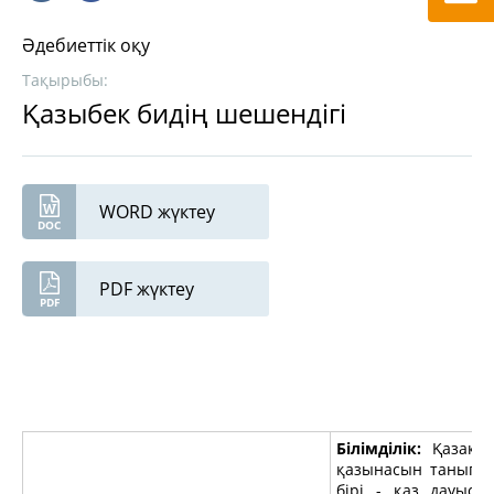
Әдебиеттік оқу
Тақырыбы:
Қазыбек бидің шешендігі
WORD жүктеу
PDF жүктеу
Білімділік:
Қазақ х
қазынасын танып б
бірі - қаз дауыс