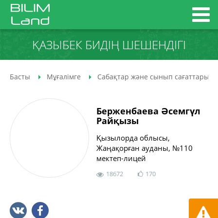
ҚАЗЫБЕК БИДІҢ ШЕШЕНДІГІ
Басты
Мұғалімге
Сабақтар және сынып сағаттары
Берженбаева Әсемгүл
Райқызы
Қызылорда облысы,
Жаңақорған ауданы, №110
мектеп-лицей
18672
170