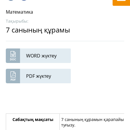
Математика
Тақырыбы:
7 санының құрамы
WORD жүктеу
PDF жүктеу
Сабақтың мақсаты
7 санының құрамын қарапайым тә
туғызу.