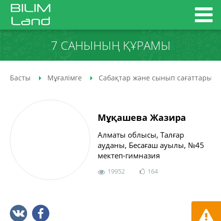
7 САНЫНЫҢ ҚҰРАМЫ
Басты
Мұғалімге
Сабақтар және сынып сағаттары
Мұқашева Жазира
Алматы облысы, Талғар
ауданы, Бесағаш ауылы, №45
мектеп-гимназия
19952
164