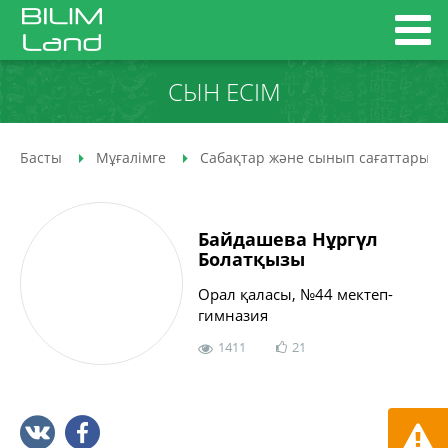
СЫН ЕСІМ
Басты
Мұғалімге
Сабақтар және сынып сағаттары
Байдашева Нұргүл
Болатқызы
Орал қаласы, №44 мектеп-
гимназия
1411
21