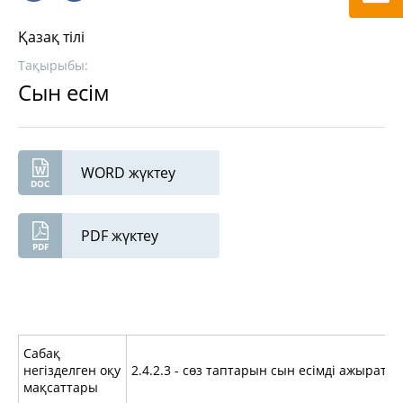
Қазақ тілі
Тақырыбы:
Сын есім
WORD жүктеу
PDF жүктеу
Сабақ
негізделген оқу
2.4.2.3 - сөз таптарын сын есімді ажырату.
мақсаттары