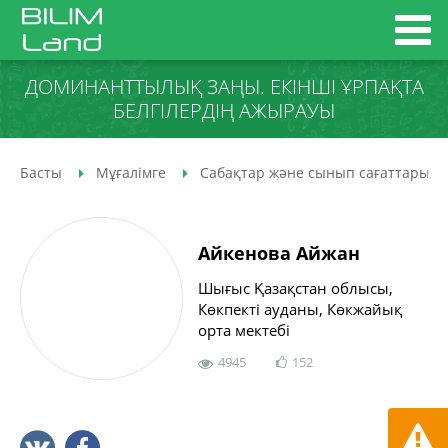
ДОМИНАНТТЫЛЫҚ ЗАҢЫ. ЕКІНШІ ҰРПАҚТА
БЕЛГІЛЕРДІҢ АЖЫРАУЫ
Басты
Мұғалімге
Сабақтар және сынып сағаттары
Айкенова Айжан
Шығыс Қазақстан облысы,
Көкпекті ауданы, Көкжайық
орта мектебі
4945
152