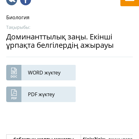
Биология
Тақырыбы:
Доминанттылық заңы. Екінші
ұрпақта белгілердің ажырауы
WORD жүктеу
PDF жүктеу