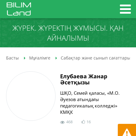
ЖҮРЕК. ЖҮРЕКТІҢ ЖҰМЫСЫ. ҚАН
АЙНАЛЫМЫ
Басты
Мұғалімге
Сабақтар және сынып сағаттары
Елубаева Жанар
Әсетқызы
ШҚО, Семей қаласы, «М.О.
Әуезов атындағы
педагогикалық колледжі»
КМҚК
468
16