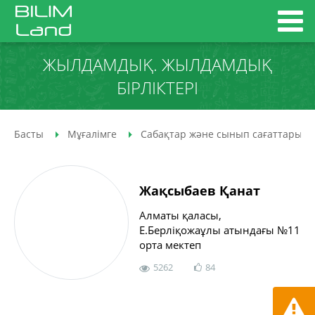
ЖЫЛДАМДЫҚ. ЖЫЛДАМДЫҚ
БІРЛІКТЕРІ
Басты
Мұғалімге
Сабақтар және сынып сағаттары
Жақсыбаев Қанат
Алматы қаласы,
Е.Берліқожаұлы атындағы №11
орта мектеп
5262
84