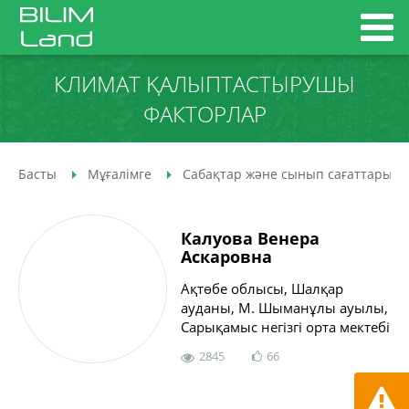
КЛИМАТ ҚАЛЫПТАСТЫРУШЫ
ФАКТОРЛАР
Басты
Мұғалімге
Сабақтар және сынып сағаттары
Калуова Венера
Аскаровна
Ақтөбе облысы, Шалқар
ауданы, М. Шыманұлы ауылы,
Сарықамыс негізгі орта мектебі
2845
66