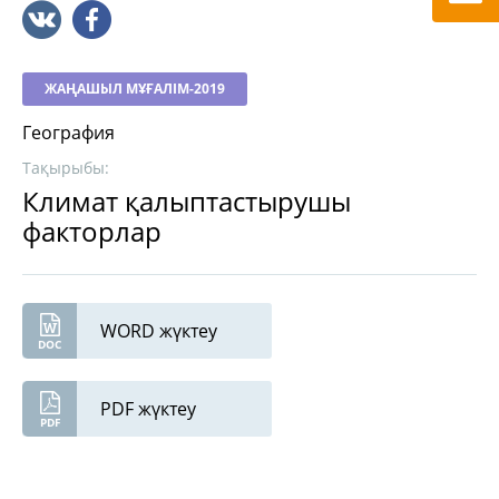
ЖАҢАШЫЛ МҰҒАЛІМ-2019
География
Тақырыбы:
Климат қалыптастырушы
факторлар
WORD жүктеу
PDF жүктеу