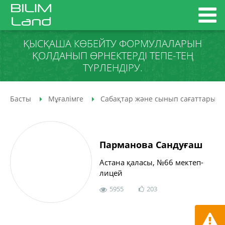
ҚЫСҚАША КӨБЕЙТУ ФОРМУЛАЛАРЫН
ҚОЛДАНЫП ӨРНЕКТЕРДІ ТЕПЕ-ТЕҢ
ТҮРЛЕНДІРУ.
Басты
Мұғалімге
Сабақтар және сынып сағаттары
Парманова Сандуғаш
Астана қаласы, №66 мектеп-
лицей
5955
203