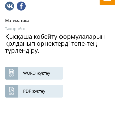
Математика
Тақырыбы:
Қысқаша көбейту формулаларын
қолданып өрнектерді тепе-тең
түрлендіру.
WORD жүктеу
PDF жүктеу