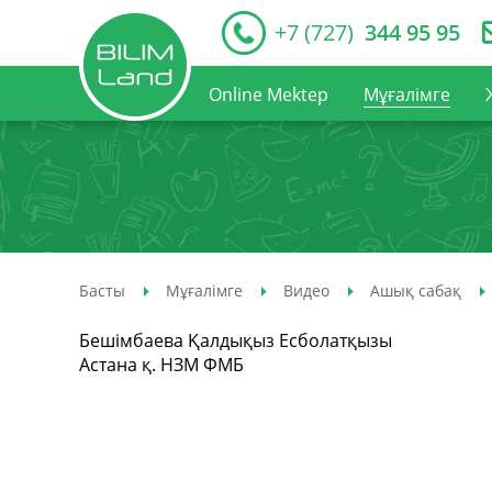
+7 (727)
344 95 95
Online Mektep
Мұғалімге
Басты
Мұғалімге
Видео
Ашық сабақ
Бешімбаева Қалдықыз Есболатқызы
Астана қ. НЗМ ФМБ