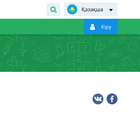
Қазақша

Кiру