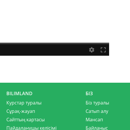
BILIMLAND
БІЗ
Курстар туралы
Біз туралы
Сұрақ-жауап
Сатып алу
Сайттың картасы
Мансап
Пайдаланушы келісімі
Байланыс