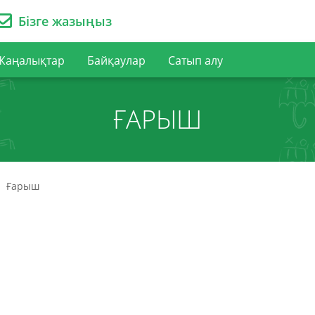
Бізге жазыңыз
Жаңалықтар
Байқаулар
Сатып алу
ҒАРЫШ
Ғарыш