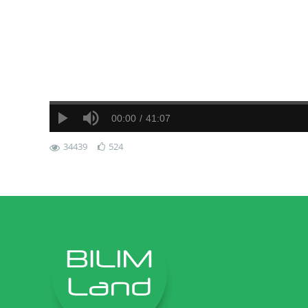
00:00
41:07
34439
524