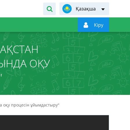
Қазақша

Кiру
ЗАҚСТАН
ЛЫНДА ОҚУ
"
а оқу процесін ұйымдастыру"