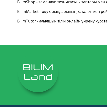
BilimShop - заманауи техникасы, кітаптары ме
BilimMarket - оқу орындарының каталог мен рей
BilimTutor - ағылшын тілін онлайн үйрену курст