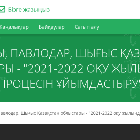
Бізге жазыңыз
Жаңалықтар
Байқаулар
Сатып алу
, ПАВЛОДАР, ШЫҒЫС ҚА
Ы - "2021-2022 ОҚУ ЖЫ
ПРОЦЕСІН ҰЙЫМДАСТЫРУ
Павлодар, Шығыс Қазақстан облыстары - "2021-2022 оқу жылынд