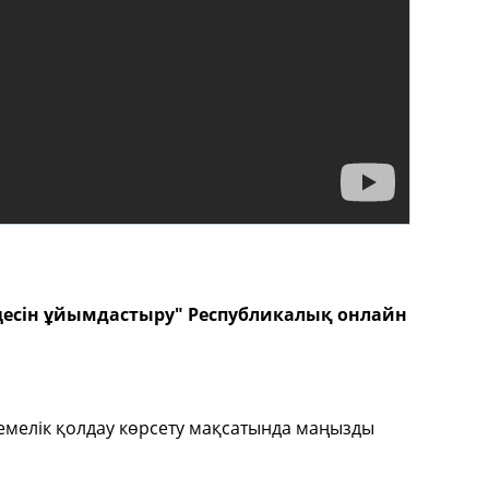
оцесін ұйымдастыру" Республикалық онлайн
темелік қолдау көрсету мақсатында маңызды