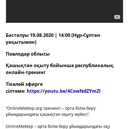
Басталуы 19.08.2020 | 14:00 (Нұр-Сұлтан
уақытымен)
Павлодар облысы
Қашықтан оқыту бойынша республикалық
онлайн-тренинг
Тікелей эфирге
сілтеме:
https://youtu.be/4CowNdZYmZI
“OnlineMektep.org тренингі – орта білім беру
ұйымдарындағы қашықтан оқыту жүйесі”.
OnlineMektep – орта білім беру ұйымдарындағы оқу