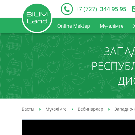
+7 (727)
344 95 95
Online Mektep
Мұғалімге
ЗАПА
РЕСПУБ
ДИ
Басты
Мұғалімге
Вебинарлар
Западно-