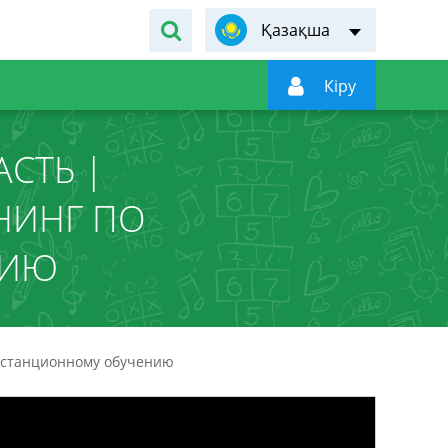
Қазақша

Кiру
СТЬ |
НИНГ ПО
НИЮ
дистанционному обучению