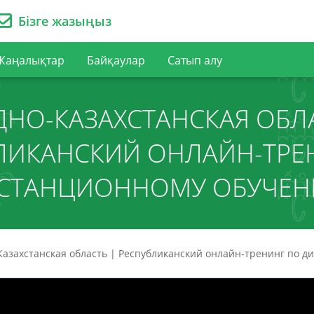
Бізге жазыңыз
Жаңалықтар
Байқаулар
Сатып алу
ДНО-КАЗАХСТАНСКАЯ ОБЛА
ЛИКАНСКИЙ ОНЛАЙН-ТРЕ
СТАНЦИОННОМУ ОБУЧЕ
Казахстанская область | Республиканский онлайн-тренинг по 