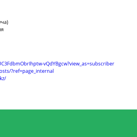
уча)
ля
/UC3FdbmObrIhptw-vQdYBgcw?view_as=subscriber
sts/?ref=page_internal
kz/