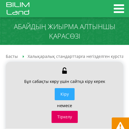
АБАЙДЫҢ ЖИЫРМА АЛТЫНШЫ
ҚАРАСӨЗІ
Басты
Халықаралық стандарттарға негізделген курстар
Бұл сабақты көру үшін сайтқа кіру керек
Кiру
немесе
Тіркелу