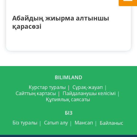
Абайдың жиырма алтыншы
қарасөзі
BILIMLAND
Курстар туралы
Сұрақ-жауап
Сайттың картасы
Пайдаланушы келісімі
Құпиялық саясаты
БІЗ
Біз туралы
Сатып алу
Мансап
Байланыс