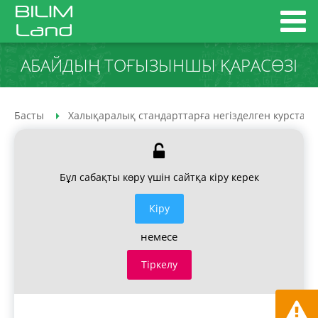
АБАЙДЫҢ ТОҒЫЗЫНШЫ ҚАРАСӨЗІ
Басты
Халықаралық стандарттарға негізделген курстар
Бұл сабақты көру үшін сайтқа кіру керек
Кiру
немесе
Тіркелу