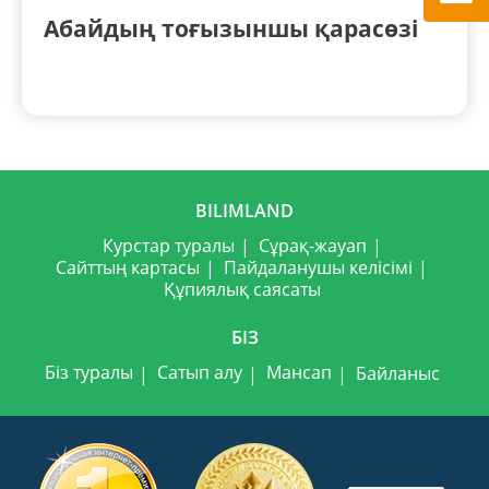
Абайдың тоғызыншы қарасөзі
BILIMLAND
Курстар туралы
Сұрақ-жауап
Сайттың картасы
Пайдаланушы келісімі
Құпиялық саясаты
БІЗ
Біз туралы
Сатып алу
Мансап
Байланыс