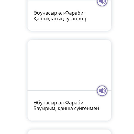
Әбунасыр әл-Фараби.
Қашықтасың туған жер
Әбунасыр әл-Фараби.
Бауырым, қанша сүйгенмен