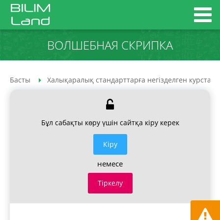
ВОЛШЕБНАЯ СКРИПКА
Басты
Халықаралық стандарттарға негізделген курстар
Бұл сабақты көру үшін сайтқа кіру керек
Кiру
немесе
Тіркелу