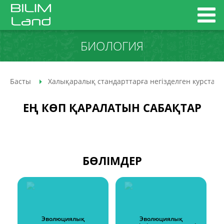
БИОЛОГИЯ
Басты
Халықаралық стандарттарға негізделген курстар
ЕҢ КӨП ҚАРАЛАТЫН САБАҚТАР
БӨЛІМДЕР
Эволюциялық
Эволюциялық