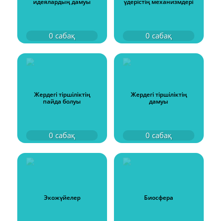
идеялардың дамуы
үдерістің механизмдері
0
сабақ
0
сабақ
Жердегі тiршiлiктің
Жердегі тіршіліктің
пайда болуы
дамуы
0
сабақ
0
сабақ
Экожүйелер
Биосфера