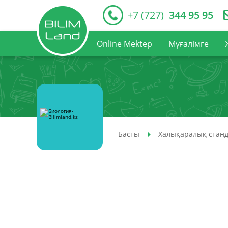
+7 (727)
344 95 95
Online Mektep
Мұғалімге
Басты
Халықаралық станд