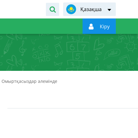
Қазақша

Кiру
Омыртқасыздар әлемінде