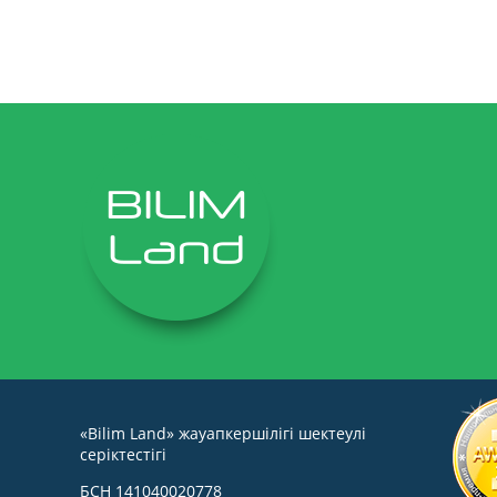
«Bilim Land» жауапкершілігі шектеулі
серіктестігі
БСН 141040020778