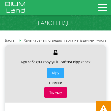
ГАЛОГЕНДЕР
Басты
Халықаралық стандарттарға негізделген курстар
Бұл сабақты көру үшін сайтқа кіру керек
Кiру
немесе
Тіркелу