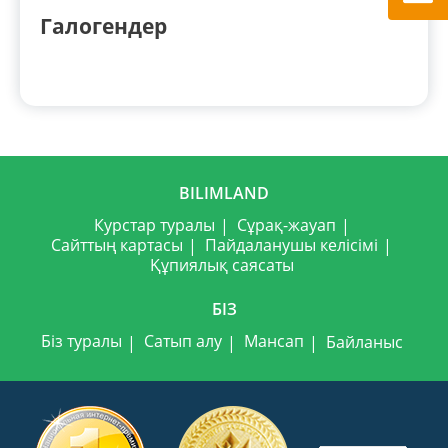
Галогендер
BILIMLAND
Курстар туралы
Сұрақ-жауап
Сайттың картасы
Пайдаланушы келісімі
Құпиялық саясаты
БІЗ
Біз туралы
Сатып алу
Мансап
Байланыс