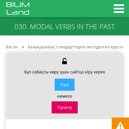
030. MODAL VERBS IN THE PAST
Басты
Халықаралық стандарттарға негізделген курстар
Бұл сабақты көру үшін сайтқа кіру керек
Кiру
немесе
Тіркелу