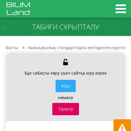
ТАБИҒИ СҰРЫПТАЛУ
Басты
Халықаралық стандарттарға негізделген курстар
Бұл сабақты көру үшін сайтқа кіру керек
Кiру
немесе
Тіркелу