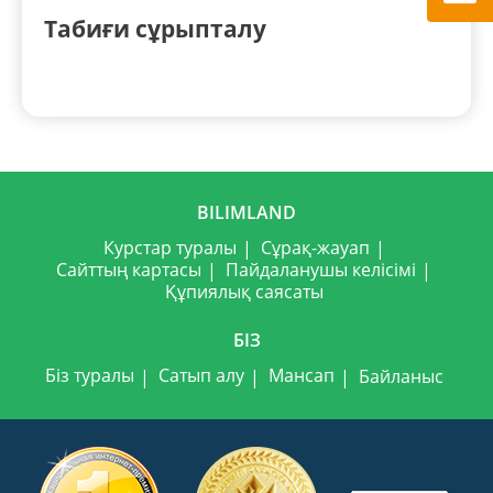
Табиғи сұрыпталу
BILIMLAND
Курстар туралы
Сұрақ-жауап
Сайттың картасы
Пайдаланушы келісімі
Құпиялық саясаты
БІЗ
Біз туралы
Сатып алу
Мансап
Байланыс