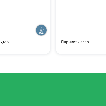
қтар
Парниктік әсер