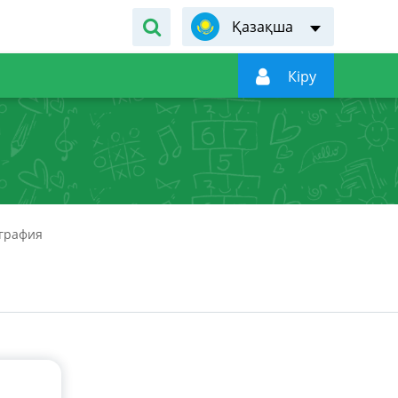
Қазақша

Кiру
графия