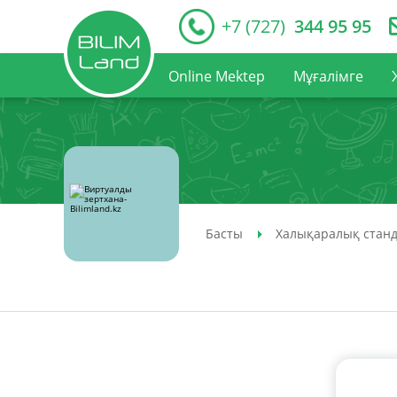
+7 (727)
344 95 95
Online Mektep
Мұғалімге
Басты
Халықаралық станд