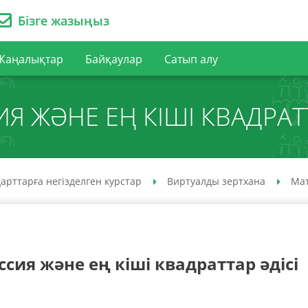
Бізге жазыңыз
Жаңалықтар
Байқаулар
Сатып алу
ИЯ ЖӘНЕ ЕҢ КІШІ КВАДРАТТ
арттарға негізделген курстар
Виртуалды зертхана
Ма
ссия және ең кіші квадраттар әдісі