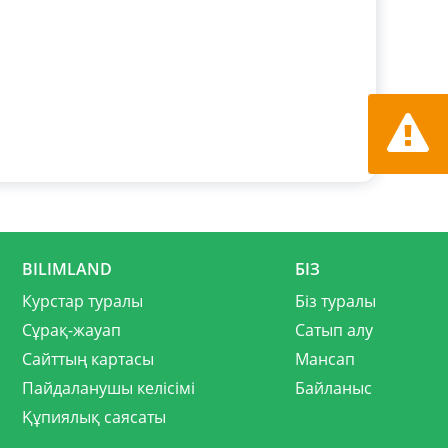
Қате ту
хабарла
BILIMLAND
БІЗ
Курстар туралы
Біз туралы
Сұрақ-жауап
Сатып алу
Сайттың картасы
Мансап
Пайдаланушы келісімі
Байланыс
Құпиялық саясаты