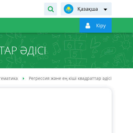
Қазақша

Кiру
АР ӘДІСІ
тематика
Регрессия және ең кіші квадраттар әдісі