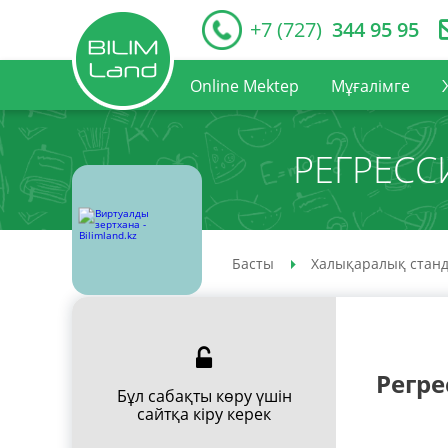
+7 (727)
344 95 95
Online Mektep
Мұғалімге
РЕГРЕСС
Басты
Халықаралық станд
Регре
Бұл сабақты көру үшін
сайтқа кіру керек