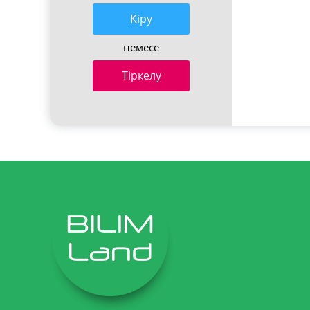
Кiру
немесе
Тіркелу