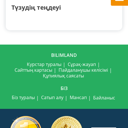
Түзудің теңдеуі
BILIMLAND
Курстар туралы
Сұрақ-жауап
Сайттың картасы
Пайдаланушы келісімі
Құпиялық саясаты
БІЗ
Біз туралы
Сатып алу
Мансап
Байланыс