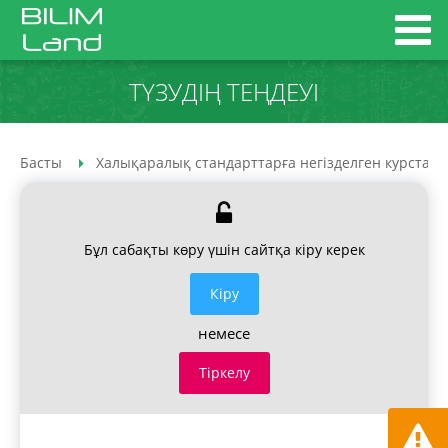
ТҮЗУДІҢ ТЕҢДЕУІ
Басты
Халықаралық стандарттарға негізделген курстар
Бұл сабақты көру үшін сайтқа кіру керек
Кiру
немесе
Тіркелу