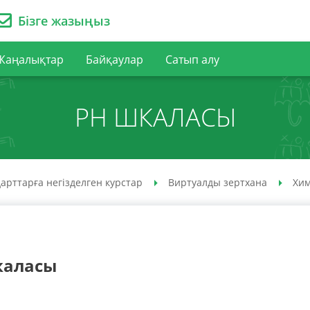
Бізге жазыңыз
Жаңалықтар
Байқаулар
Сатып алу
PH ШКАЛАСЫ
арттарға негізделген курстар
Виртуалды зертхана
Хи
каласы