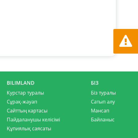
Қате ту
хабарла
BILIMLAND
БІЗ
Курстар туралы
Біз туралы
Сұрақ-жауап
Сатып алу
Сайттың картасы
Мансап
Пайдаланушы келісімі
Байланыс
Құпиялық саясаты