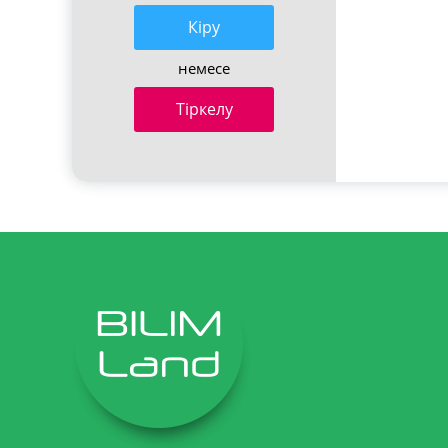
Кiру
немесе
Тіркелу