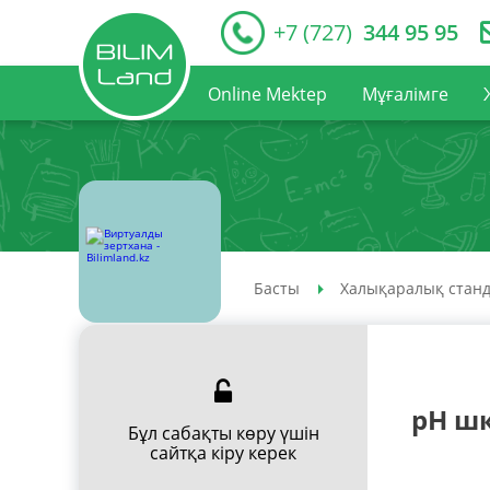
+7 (727)
344 95 95
Online Mektep
Мұғалімге
Басты
Халықаралық станд
pH ш
Бұл сабақты көру үшін
сайтқа кіру керек