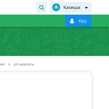
Қазақша

Кiру
мия
pH шкаласы